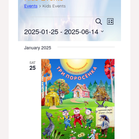
Events
Kids Events
Events
Events
Event
Search
List
2025-01-25
 - 
2025-06-14
Views
Search
Select
Navigati
date.
and
January 2025
Views
SAT
25
Navigation