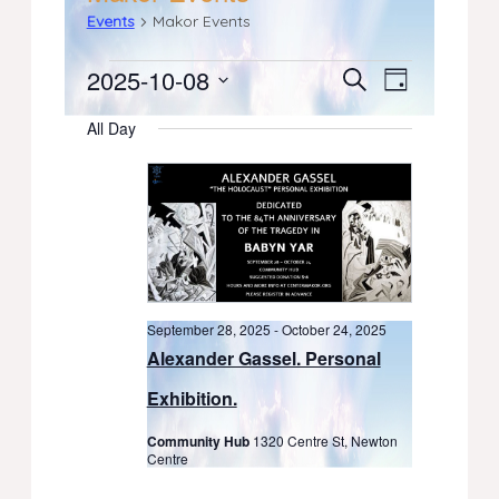
Events
Makor Events
Events
2025-10-08
Events
Event
Search
Day
Select
Views
for
Search
All Day
date.
Navigati
October
and
8,
Views
2025
Navigation
September 28, 2025
-
October 24, 2025
Alexander Gassel. Personal
Exhibition.
Community Hub
1320 Centre St, Newton
Centre