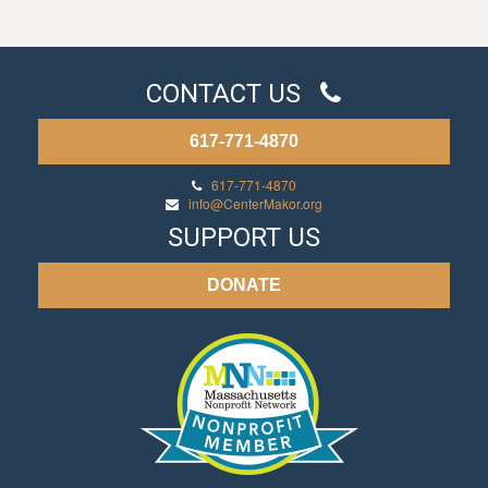
CONTACT US
617-771-4870
617-771-4870
info@CenterMakor.org
SUPPORT US
DONATE