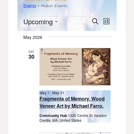
Events
Makor Events
Events
Upcoming
Events
Event
Search
List
Select
Views
Search
date.
May 2026
Navigati
and
SAT
30
Views
Navigation
May 1
-
May 31
Fragments of Memory. Wood
Veneer Art by Michael Farro.
Community Hub
1320 Centre St, Newton
Centre, MA, United States