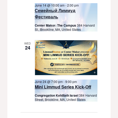
June 14 @ 10:00 am
-
2:00 pm
Семейный Лиммуд
Фестиваль
Center Makor: The Campus
384 Harvard
St., Brookline, MA, United States
WED
24
June 24 @ 7:00 pm
-
9:00 pm
Mini Limmud Series Kick-Off
Congregation Kehillath Israel
384 Harvard
Street, Brookline, MA, United States