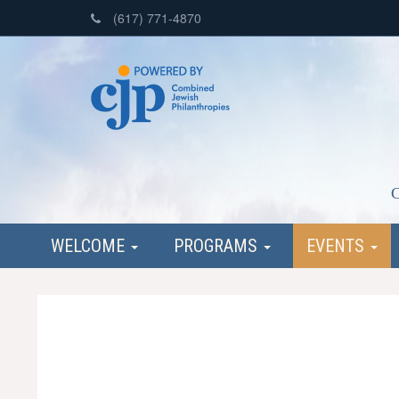
(617) 771-4870
C
WELCOME
PROGRAMS
EVENTS