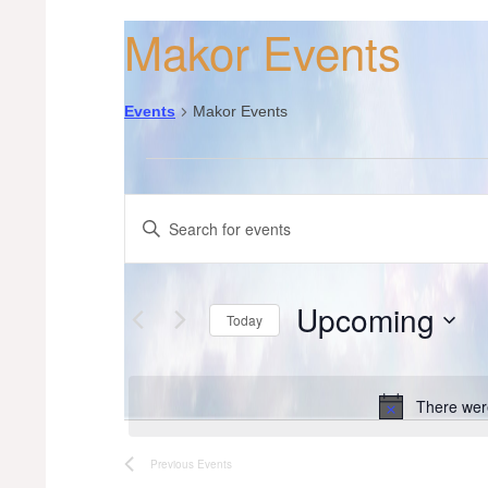
Makor Events
Events
Makor Events
Events
Events
Enter
Keyword.
Search
Search
for
and
Events
Upcoming
Today
by
Views
Keyword.
Select
date.
Navigation
There were
Previous
Events