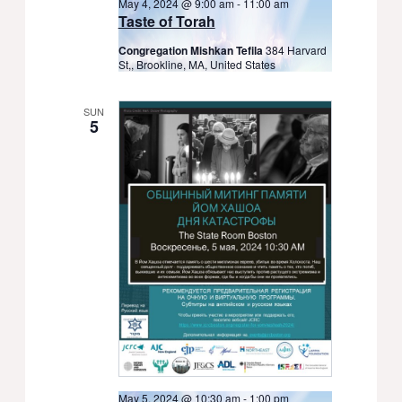
May 4, 2024 @ 9:00 am
-
11:00 am
Taste of Torah
Congregation Mishkan Tefila
384 Harvard
St,, Brookline, MA, United States
SUN
5
May 5, 2024 @ 10:30 am
-
1:00 pm