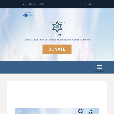
(617) 771-4870
Center Makor | Jewish Cultural & Educational Center in Boston
DONATE
Events
Events
Event
Search