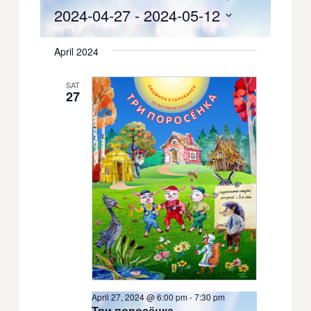
List
2024-04-27
 - 
2024-05-12
Views
Search
Select
Navigati
date.
and
April 2024
Views
SAT
27
Navigation
April 27, 2024 @ 6:00 pm
-
7:30 pm
Три поросёнка