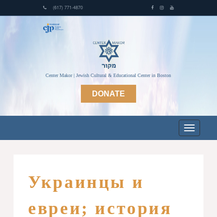
(617) 771-4870
Center Makor | Jewish Cultural & Educational Center in Boston
DONATE
Украинцы и
евреи; история