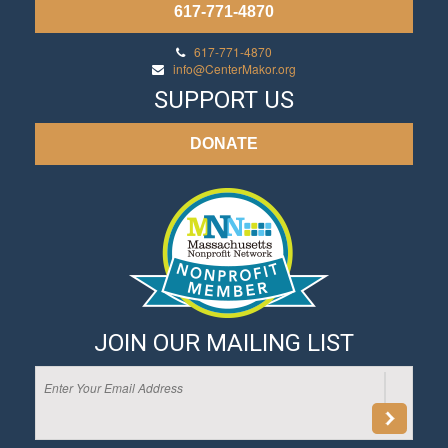
617-771-4870
617-771-4870
info@CenterMakor.org
SUPPORT US
DONATE
JOIN OUR MAILING LIST