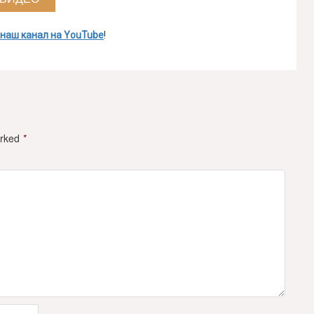
 наш канал на YouTube
!
arked
*