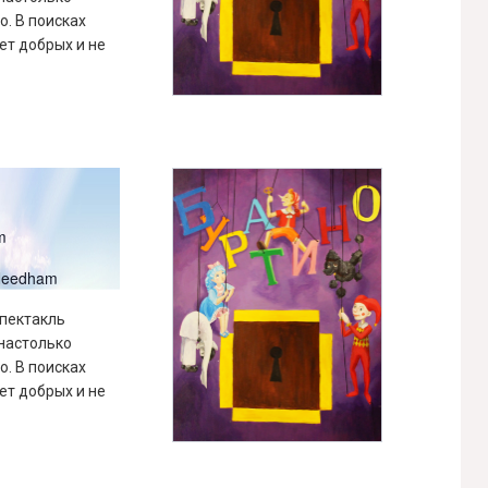
о. В поисках
ет добрых и не
m
 Needham
спектакль
 настолько
о. В поисках
ет добрых и не