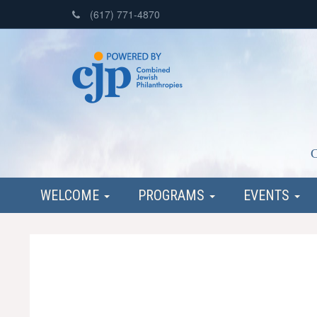
(617) 771-4870
C
WELCOME
PROGRAMS
EVENTS