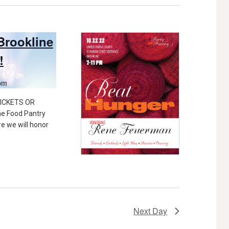
Brookline
!
pm
ICKETS OR
ne Food Pantry
e we will honor
Next Day