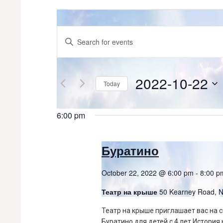
Events
for
Events
Enter
Keyword.
October
Search
Search
for
22,
and
Events
2022-10-22
Today
by
2022
Views
Keyword.
Select
date.
Navigation
6:00 pm
Буратино
October 22, 2022 @ 6:00 pm
-
8:00 p
Театр на крыше
50 Kearney Road,
Театр на крыше приглашает вас на 
Буратино для детей с 4 лет История