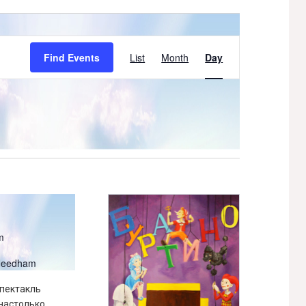
Event
Find Events
List
Month
Day
Views
Navigation
m
 Needham
спектакль
 настолько