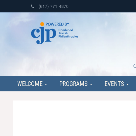
(617) 771-4870
C
WELCOME
PROGRAMS
EVENTS