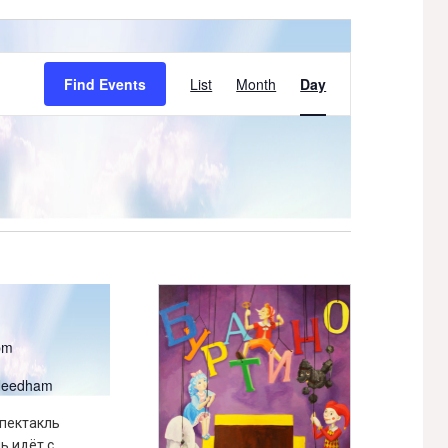
Event
Find Events
List
Month
Day
Views
Navigation
pm
 Needham
спектакль
ь идёт с