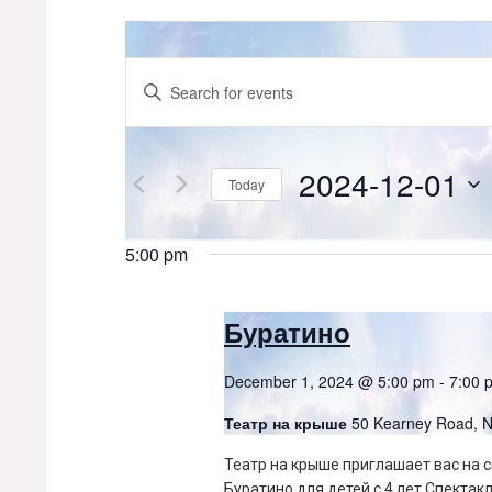
Events
for
Events
Enter
Keyword.
December
Search
Search
for
1,
and
Events
2024-12-01
Today
by
2024
Views
Keyword.
Select
date.
Navigation
5:00 pm
Буратино
December 1, 2024 @ 5:00 pm
-
7:00 
Театр на крыше
50 Kearney Road,
Театр на крыше приглашает вас на 
Буратино для детей с 4 лет Спектакл