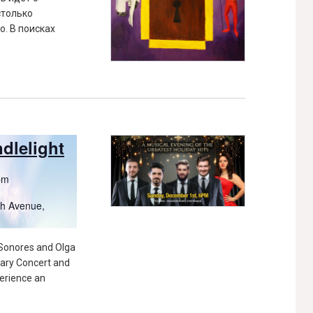
столько
о. В поисках
dlelight
pm
h Avenue,
 Sonores and Olga
sary Concert and
erience an