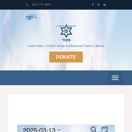
(617) 771-4870
Center Makor | Jewish Cultural & Educational Center in Boston
DONATE
Events
2025-03-13
Events
Event
Search