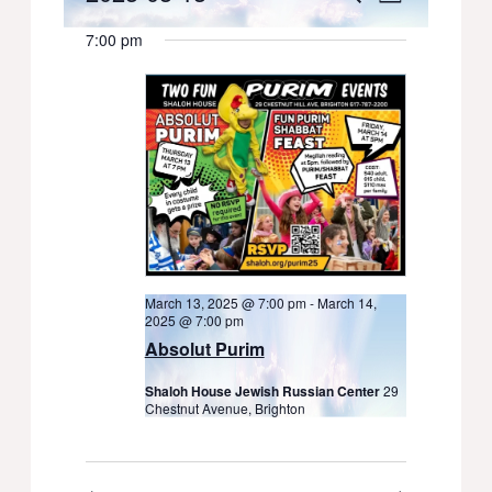
Day
Select
for
Views
Search
7:00 pm
date.
March
Navigati
and
13,
Views
2025
Navigation
March 13, 2025 @ 7:00 pm
-
March 14,
2025 @ 7:00 pm
Absolut Purim
Shaloh House Jewish Russian Center
29
Chestnut Avenue, Brighton