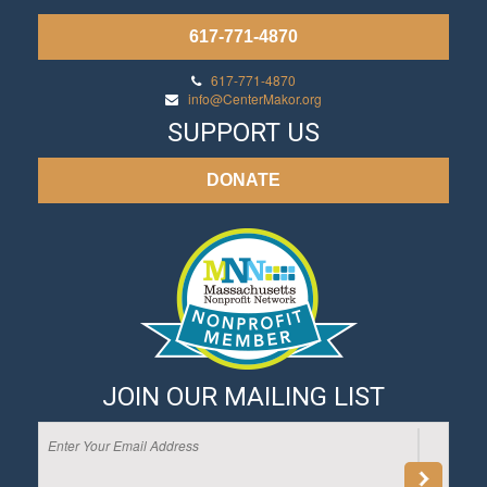
617-771-4870
617-771-4870
info@CenterMakor.org
SUPPORT US
DONATE
JOIN OUR MAILING LIST