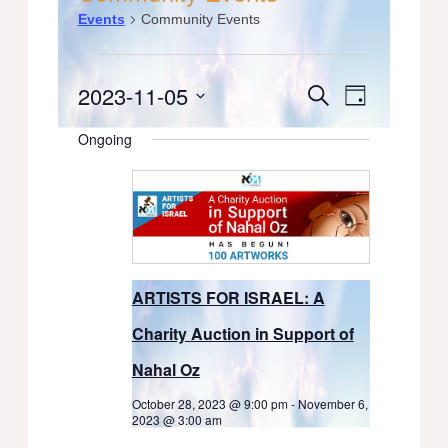
Events
Community Events
Events
2023-11-05
Events
Event
Search
Day
for
Select
Views
Search
Ongoing
date.
November
Navigati
and
5,
Views
2023
Navigation
ARTISTS FOR ISRAEL: A
Charity Auction in Support of
Nahal Oz
October 28, 2023 @ 9:00 pm
-
November 6,
2023 @ 3:00 am