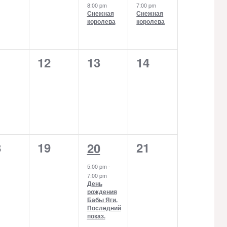
8:00 pm
7:00 pm
Снежная
Снежная
королева
королева
0
0
0
1
12
13
14
ents,
events,
events,
events,
0
0
8
19
1
21
20
ents,
events,
events,
event,
5:00 pm
-
7:00 pm
День
рождения
Бабы Яги.
Последний
показ.