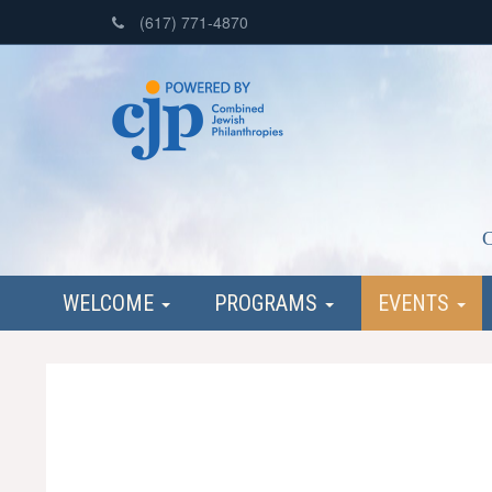
(617) 771-4870
C
WELCOME
PROGRAMS
EVENTS