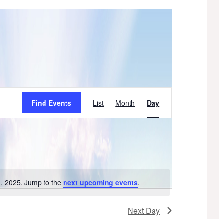
Event
Find Events
List
Month
Day
Views
Navigation
, 2025. Jump to the
next upcoming events
.
Notice
Next Day