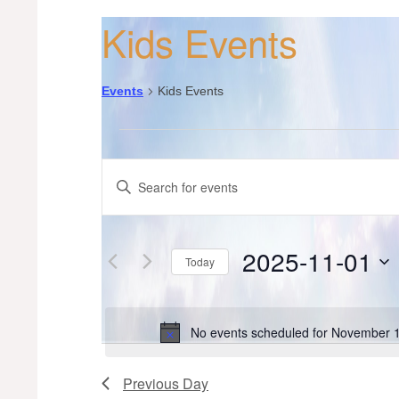
Kids Events
Events
Kids Events
Events
Events
for
Enter
Keyword.
Search
November
Search
for
and
1,
Events
2025-11-01
Today
by
Views
Keyword.
2025
Select
date.
Navigation
No events scheduled for November 1
Previous Day