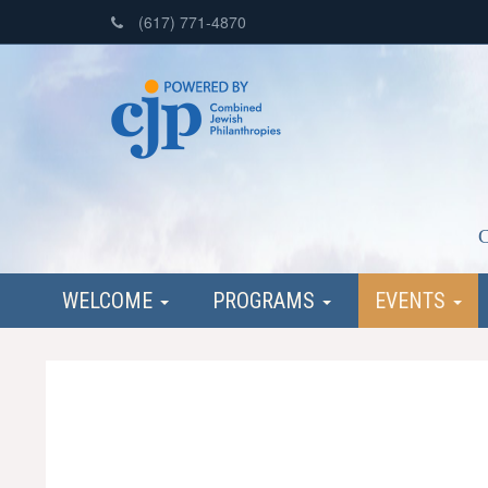
(617) 771-4870
C
WELCOME
PROGRAMS
EVENTS