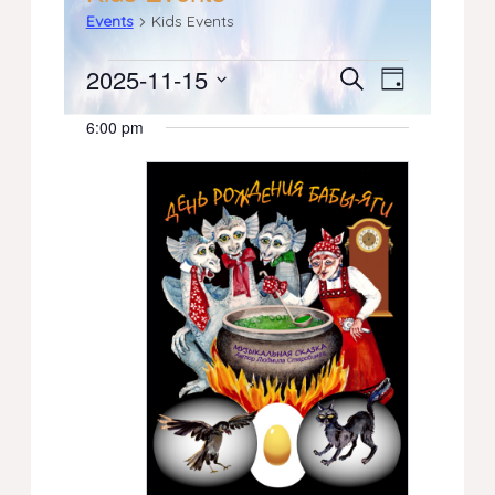
Events
Kids Events
Events
2025-11-15
Events
Event
Search
Day
Select
Views
for
Search
6:00 pm
date.
Navigati
November
and
15,
Views
2025
Navigation