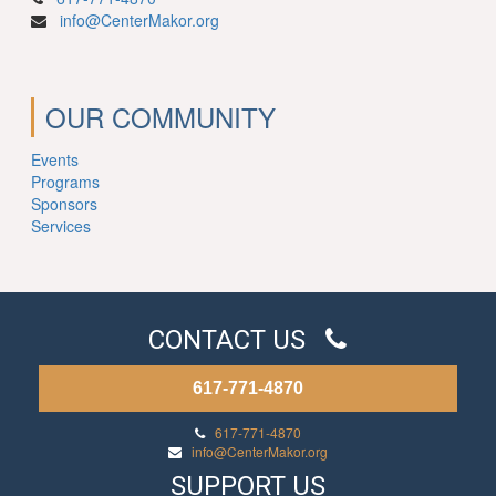
info@CenterMakor.org
OUR COMMUNITY
Events
Programs
Sponsors
Services
CONTACT US
617-771-4870
617-771-4870
info@CenterMakor.org
SUPPORT US