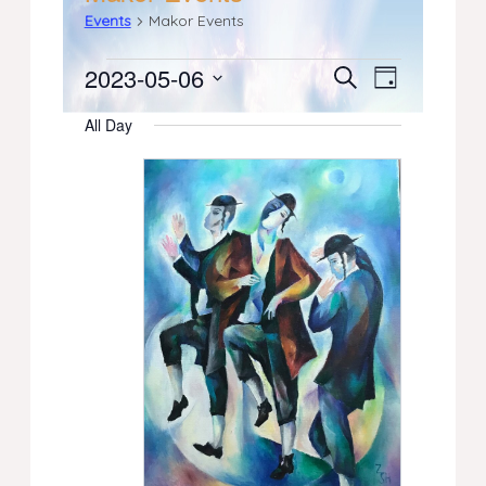
Events
Makor Events
Events
2023-05-06
Events
Event
Search
Day
Select
Views
for
Search
All Day
date.
Navigati
May
and
6,
Views
2023
Navigation