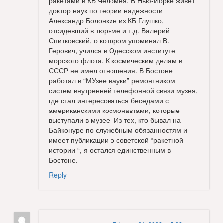
ракетами в КБ Челомея. В Нью-Йорке живет
доктор наук по теории надежности
Александр Болонкин из КБ Глушко,
отсидевший в тюрьме и т.д. Валерий
Спитковский, о котором упоминал В.
Герович, учился в Одесском институте
морского флота. К космическим делам в
СССР не имел отношения. В Бостоне
работал в “МУзее науки” ремонтником
систем внутренней телефонной связи музея,
где стал интересоваться беседами с
американскими космонавтами, которые
выступали в музее. Из тех, кто бывал на
Байконуре по служебным обязанностям и
имеет публикации о советской “ракетной
истории “, я остался единственным в
Бостоне.
Reply