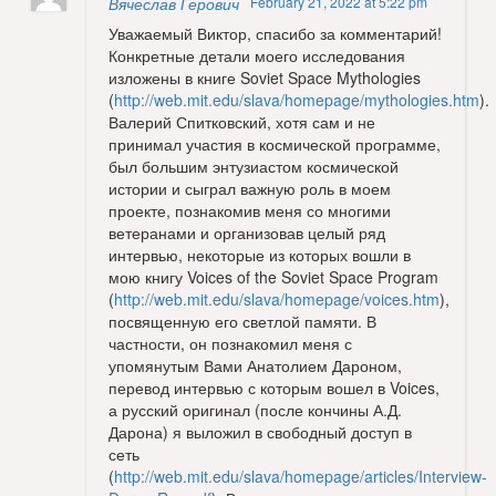
Вячеслав Герович
February 21, 2022 at 5:22 pm
Уважаемый Виктор, спасибо за комментарий!
Конкретные детали моего исследования
изложены в книге Soviet Space Mythologies
(
http://web.mit.edu/slava/homepage/mythologies.htm
).
Валерий Спитковский, хотя сам и не
принимал участия в космической программе,
был большим энтузиастом космической
истории и сыграл важную роль в моем
проекте, познакомив меня со многими
ветеранами и организовав целый ряд
интервью, некоторые из которых вошли в
мою книгу Voices of the Soviet Space Program
(
http://web.mit.edu/slava/homepage/voices.htm
),
посвященную его светлой памяти. В
частности, он познакомил меня с
упомянутым Вами Анатолием Дароном,
перевод интервью с которым вошел в Voices,
а русский оригинал (после кончины А.Д.
Дарона) я выложил в свободный доступ в
сеть
(
http://web.mit.edu/slava/homepage/articles/Interview-