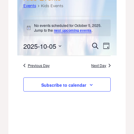
Events
Kids Events
Events
No events scheduled for October 5, 2025.
Notice
Jump to the
next upcoming events
.
for
October
2025-10-05
Events
Event
Search
Day
Select
Views
5,
Search
date.
Previous Day
Next Day
Navigati
2025
and
Views
Subscribe to calendar
Navigation