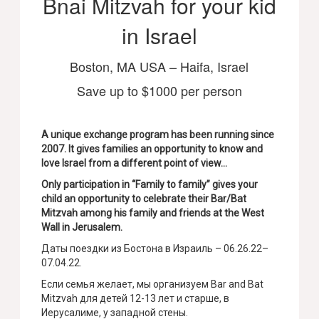
Bnai Mitzvah for your kid
in Israel
Boston, MA USA – Haifa, Israel
Save up to $1000 per person
A unique exchange program has been running since
2007. It gives families an opportunity to know and
love Israel from a different point of view…
Only participation in “Family to family” gives your
child an opportunity to celebrate their Bar/Bat
Mitzvah among his family and friends at the West
Wall in Jerusalem.
Даты поездки из Бостона в Израиль – 06.26.22–
07.04.22.
Если семья желает, мы организуем Bar and Bat
Mitzvah для детей 12-13 лет и старше, в
Иерусалиме, у западной стены.