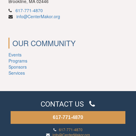
Brookline, MA 02446
617-771-4870
info@CenterMakor.org
OUR COMMUNITY
Events
Programs
Sponsors
Services
CONTACT US
617-771-4870
617-771-4870
info@CenterMakor.org