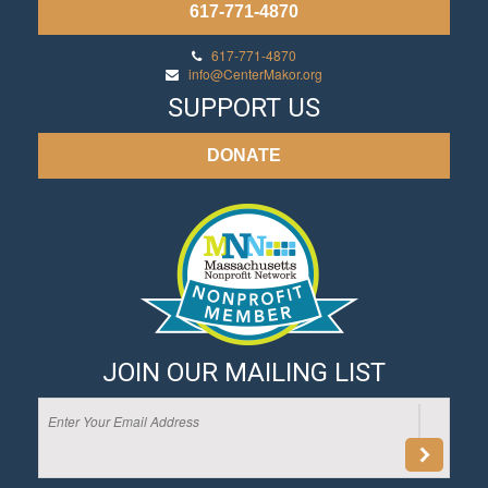
617-771-4870
617-771-4870
info@CenterMakor.org
SUPPORT US
DONATE
JOIN OUR MAILING LIST